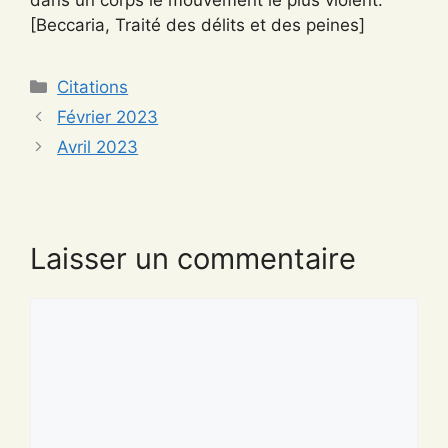
dans un corps le mouvement le plus violent.
[Beccaria, Traité des délits et des peines]
Catégories
Citations
Février 2023
Avril 2023
Laisser un commentaire
Commentaire