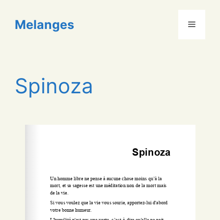
Aller
au
Melanges
Menu
contenu
Spinoza