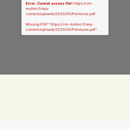
Error: Cannot access file!
https://cm-
mullon.fr/wp-
content/uploads/2025/05/Peintures.pdf
Missing PDF "https://cm-mullon.fr/wp-
content/uploads/2025/05/Peintures.pdf".