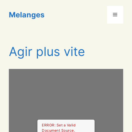
Aller
au
Melanges
Menu
contenu
Agir plus vite
ERROR: Set a Valid
Document Source.