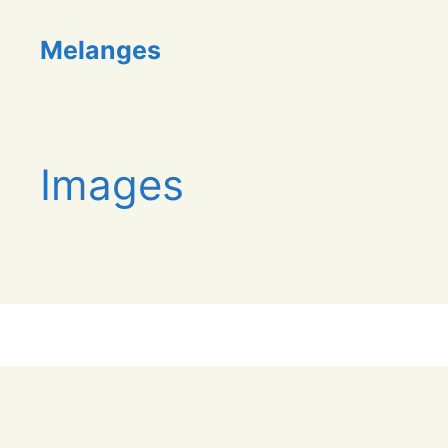
Aller
au
Melanges
contenu
Images